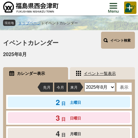
ペ
メ
ー
ニ
ジ
ュ
の
ー
トップページ
>
イベントカレンダー
現在地
先
を
本
頭
飛
イベントカレンダー
イベント検索
文
で
ば
す。
し
2025年8月
て
本
文
カレンダー表示
イベント一覧表示
へ
先月
今月
来月
2
土曜日
日
3
日曜日
日
4
月曜日
日