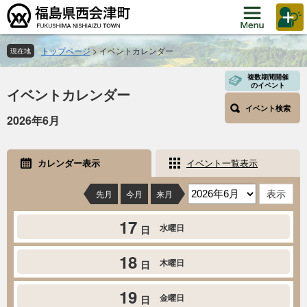
ペ
メ
ー
ニ
ジ
ュ
の
ー
トップページ
>
イベントカレンダー
現在地
先
を
本
頭
飛
複数期間開催
のイベント
イベントカレンダー
文
で
ば
す。
し
イベント検索
2026年6月
て
本
文
カレンダー表示
イベント一覧表示
へ
先月
今月
来月
17
水曜日
日
18
木曜日
日
19
金曜日
日