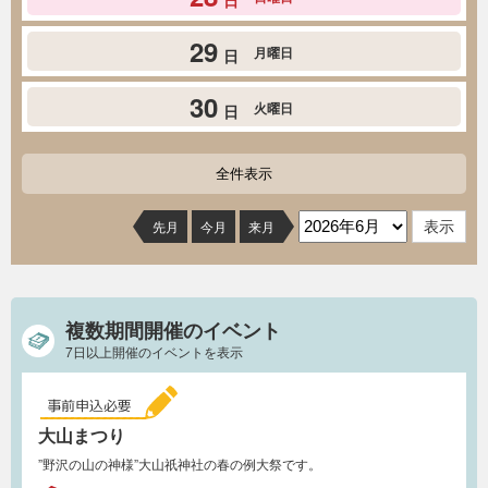
日
29
月曜日
日
30
火曜日
日
全件表示
先月
今月
来月
複数期間開催のイベント
7日以上開催のイベントを表示
大山まつり
”野沢の山の神様”大山祇神社の春の例大祭です。