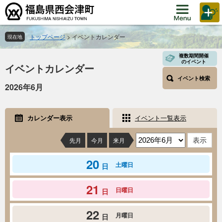
ペ
メ
ー
ニ
ジ
ュ
の
ー
トップページ
>
イベントカレンダー
現在地
先
を
本
頭
飛
複数期間開催
のイベント
イベントカレンダー
文
で
ば
す。
し
イベント検索
2026年6月
て
本
文
カレンダー表示
イベント一覧表示
へ
先月
今月
来月
20
土曜日
日
21
日曜日
日
22
月曜日
日