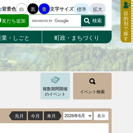
e
背景色
文字サイズ
白
黒
青
標準
拡大
目
的
Google
友だち追加
別
カ
で
ス
探
産業・しごと
町政・まちづくり
す
タ
ム
検
索
複数期間開催
イベント検索
のイベント
先月
今月
来月