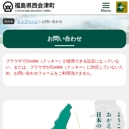
ペ
メ
ー
ニ
ジ
ュ
の
ー
トップページ
>
お問い合わせ
現在地
先
を
頭
飛
お問い合わせ
で
ば
す。
し
て
本
本
ブラウザでCookie（クッキー）が使用できる設定になっていな
文
文
い、または、ブラウザがCookie（クッキー）に対応していないた
へ
め、お問い合わせフォームをご利用頂けません。