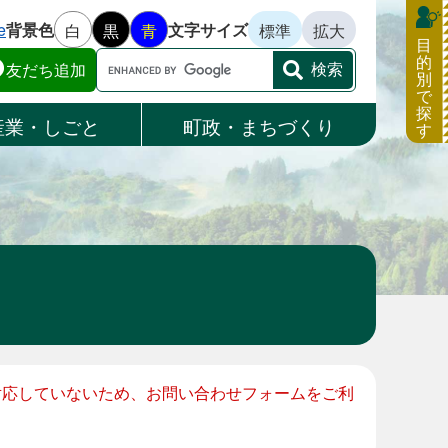
e
背景色
文字サイズ
白
黒
青
標準
拡大
目
的
Google
友だち追加
別
カ
で
ス
探
産業・しごと
町政・まちづくり
す
タ
ム
検
索
に対応していないため、お問い合わせフォームをご利