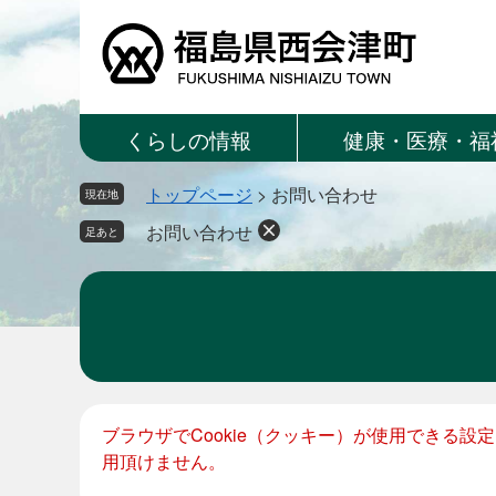
ペ
メ
ー
ニ
ジ
ュ
の
ー
先
を
くらしの情報
健康・医療・福
頭
飛
で
ば
トップページ
>
お問い合わせ
す。
し
現在地
て
お問い合わせ
足あと
本
文
へ
本
ブラウザでCookie（クッキー）が使用できる
文
用頂けません。