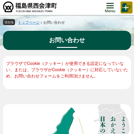
ペ
メ
ー
ニ
ジ
ュ
の
ー
トップページ
>
お問い合わせ
現在地
先
を
頭
飛
お問い合わせ
で
ば
す。
し
て
本
本
ブラウザでCookie（クッキー）が使用できる設定になっていな
文
文
い、または、ブラウザがCookie（クッキー）に対応していないた
へ
め、お問い合わせフォームをご利用頂けません。