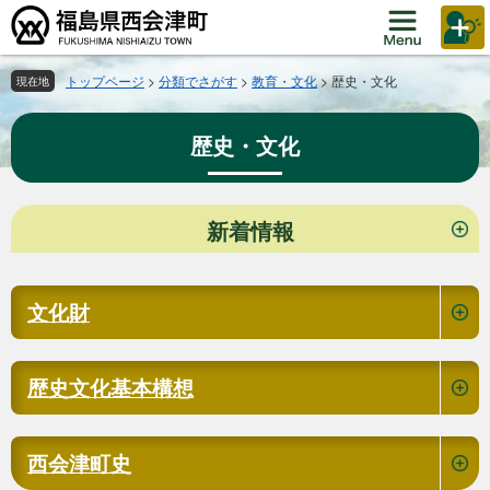
ペ
メ
ー
ニ
ジ
ュ
の
ー
トップページ
>
分類でさがす
>
教育・文化
>
歴史・文化
現在地
先
を
頭
飛
歴史・文化
で
ば
す。
し
て
本
本
新着情報
文
文
へ
文化財
歴史文化基本構想
西会津町史