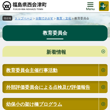
ペ
メ
ー
ニ
ジ
ュ
の
ー
トップページ
>
分類でさがす
>
教育・文化
>
教育委員会
現在地
先
を
頭
飛
教育委員会
で
ば
す。
し
て
本
本
新着情報
文
文
へ
教育委員会主催行事活動
外部評価委員会による点検及び評価報告
幼保小の架け橋プログラム