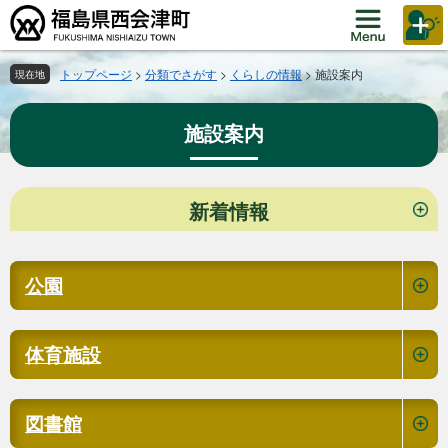
ペ
メ
ー
ニ
ジ
ュ
の
ー
トップページ
>
分類でさがす
>
くらしの情報
>
施設案内
現在地
先
を
頭
飛
施設案内
で
ば
す。
し
て
本
本
新着情報
文
文
へ
公園
体育施設
図書館