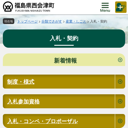
ペ
メ
ー
ニ
ジ
ュ
の
ー
トップページ
>
分類でさがす
>
産業・しごと
>
入札・契約
現在地
先
を
頭
飛
入札・契約
で
ば
す。
し
て
本
本
新着情報
文
文
へ
制度・様式
入札参加資格
入札・コンペ・プロポーザル