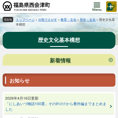
ペ
メ
ー
ニ
ジ
ュ
の
ー
トップページ
>
分類でさがす
>
教育・文化
>
歴史・文化
>
歴史文化基
現在地
本構想
先
を
頭
飛
で
ば
歴史文化基本構想
す。
し
て
本
本
文
新着情報
文
へ
お知らせ
2026年4月16日更新
「にしあいづ物語100選」その91の1から番外編までまとめま
した