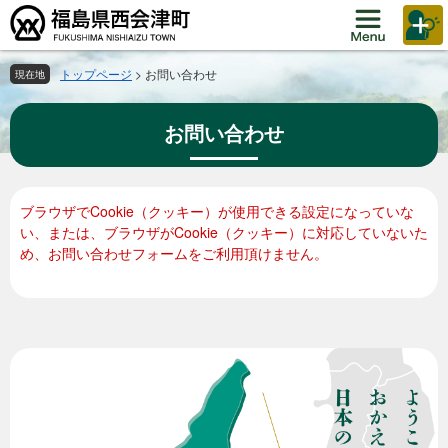
ペ
メ
ー
ニ
ジ
ュ
の
ー
トップページ
>
お問い合わせ
現在地
先
を
頭
飛
お問い合わせ
で
ば
す。
し
て
本
本
ブラウザでCookie（クッキー）が使用できる設定になっていな
文
文
い、または、ブラウザがCookie（クッキー）に対応していないた
へ
め、お問い合わせフォームをご利用頂けません。