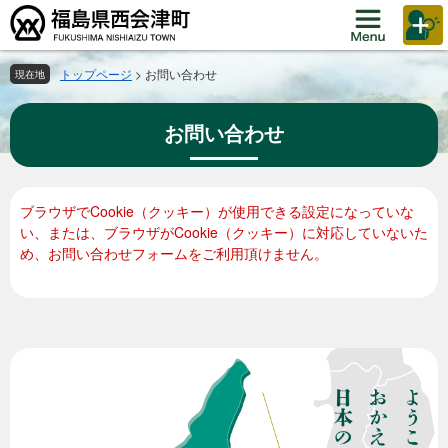
ペ
メ
ー
ニ
ジ
ュ
の
ー
トップページ
>
お問い合わせ
現在地
先
を
頭
飛
お問い合わせ
で
ば
す。
し
て
本
本
ブラウザでCookie（クッキー）が使用できる設定になっていな
文
文
い、または、ブラウザがCookie（クッキー）に対応していないた
へ
め、お問い合わせフォームをご利用頂けません。