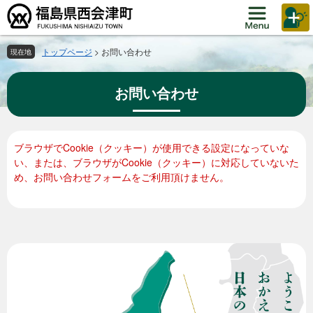
ペ
メ
ー
ニ
ジ
ュ
の
ー
トップページ
>
お問い合わせ
現在地
先
を
頭
飛
お問い合わせ
で
ば
す。
し
て
本
本
ブラウザでCookie（クッキー）が使用できる設定になっていな
文
文
い、または、ブラウザがCookie（クッキー）に対応していないた
へ
め、お問い合わせフォームをご利用頂けません。