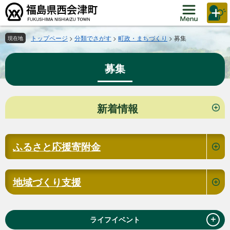
ペ
メ
ー
ニ
ジ
ュ
の
ー
トップページ
>
分類でさがす
>
町政・まちづくり
>
募集
現在地
先
を
頭
飛
募集
で
ば
す。
し
て
本
本
新着情報
文
文
へ
ふるさと応援寄附金
地域づくり支援
＋
ライフイベント