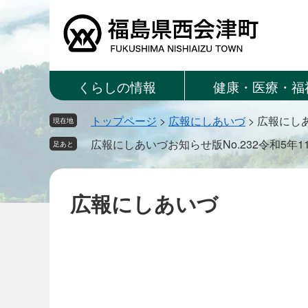
ペ
メ
ー
ニ
ジ
ュ
の
ー
先
を
くらしの情報
健康・医療・福
頭
飛
で
ば
トップページ
>
広報にしあいづ
>
広報にしあ
す。
し
現在地
て
広報にしあいづお知らせ版No.232令和5年1
足あと
本
文
へ
広報にしあいづ