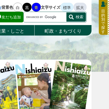
e
背景色
文字サイズ
白
黒
青
標準
拡大
目
的
Google
友だち追加
別
カ
で
ス
探
産業・しごと
町政・まちづくり
す
タ
ム
検
索