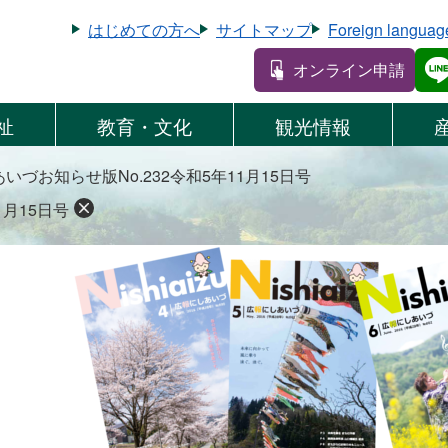
はじめての方へ
サイトマップ
Foreign languag
オンライン申請
祉
教育・文化
観光情報
いづお知らせ版No.232令和5年11月15日号
1月15日号