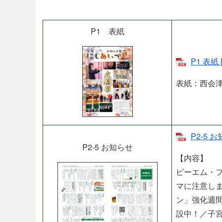
P1 表紙
P1 表紙
表紙：西会
P2-5 
P2-5 お知らせ​
【内容】
ピーエム・
マに注意しま
ン」強化週
設中！／子