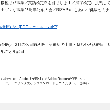
防接種助成事業／英語検定料を補助します／漢字検定に挑戦し
土づくり事業25周年記念大会／RIZAP×にしあいづ健康セミナ
当番医ほか [PDFファイル／73KB]
当番医／12月の休日歯科医／診療所の土曜・整形外科診療日／
心配ごと相談日
合には、Adobe社が提供するAdobe Readerが必要です。
でない方は、バナーのリンク先からダウンロードしてください。（無料）