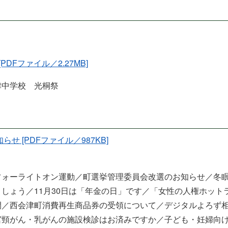
 [PDFファイル／2.27MB]
津中学校 光桐祭
お知らせ [PDFファイル／987KB]
フォーライトオン運動／町選挙管理委員会改選のお知らせ／冬
しょう／11月30日は「年金の日」です／「女性の人権ホット
間／西会津町消費再生商品券の受領について／デジタルよろず
宮頸がん・乳がんの施設検診はお済みですか／子ども・妊婦向