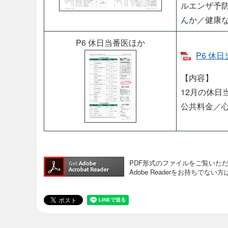
ルエンザ予
んか／健康な
P6 休日当番医ほか​
P6 休日
【内容】
12月の休日
公共料金／
PDF形式のファイルをご覧いただく場
Adobe Readerをお持ち