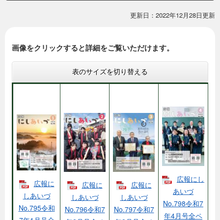
本
更新日：2022年12月28日更新
文
画像をクリックすると詳細をご覧いただけます。
表のサイズを切り替える
広報にし
広報に
広報に
広報に
あいづ
しあいづ
しあいづ
しあいづ
No.798令和7
No.795令和
No.796令和7
No.797令和7
年4月号全ペ