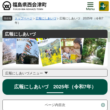
ペ
メ
ー
ニ
ジ
ュ
の
ー
トップページ
>
広報にしあいづ
>
広報にしあいづ 2025年（令和7
現在地
年）
先
を
頭
飛
広報にしあいづ
で
ば
す。
し
て
本
文
へ
広報にしあいづメニュー
広報にしあいづ 2025年（令和7年）
ページ内目次