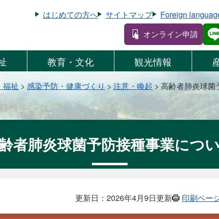
はじめての方へ
サイトマップ
Foreign languag
オンライン申請
祉
教育・文化
観光情報
・福祉
>
感染予防・健康づくり
>
注意・喚起
>
高齢者肺炎球菌
齢者肺炎球菌予防接種事業につ
更新日：2026年4月9日更新
印刷ペー