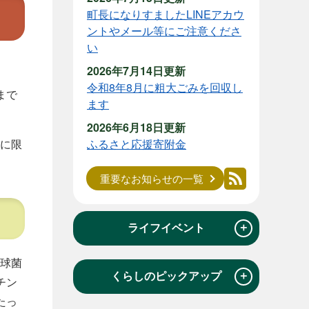
町長になりすましたLINEアカウ
ントやメール等にご注意くださ
い
2026年7月14日更新
令和8年8月に粗大ごみを回収し
まで
ます
2026年6月18日更新
に限
ふるさと応援寄附金
重要なお知らせの一覧
＋
ライフイベント
球菌
＋
くらしのピックアップ
チン
たっ