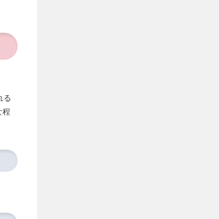
れる
な程