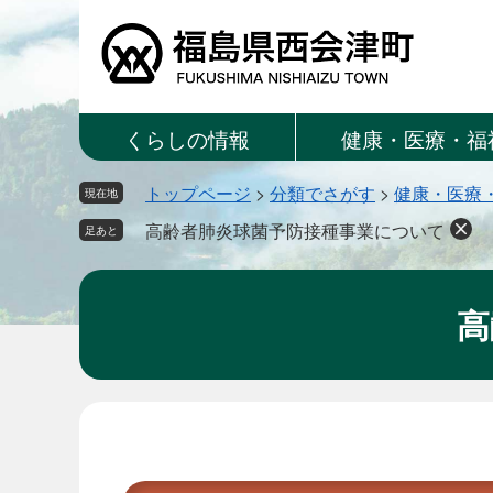
ペ
メ
ー
ニ
ジ
ュ
の
ー
先
を
くらしの情報
健康・医療・福
頭
飛
で
ば
トップページ
>
分類でさがす
>
健康・医療
す。
し
現在地
て
高齢者肺炎球菌予防接種事業について
足あと
本
文
へ
高
本
文