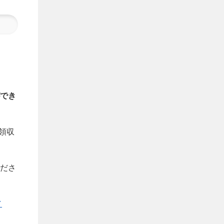
でき
領収
ださ
／