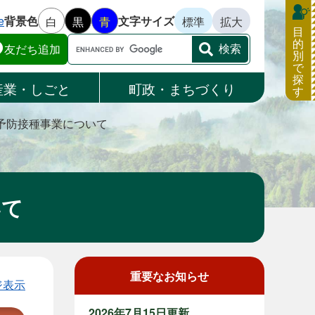
e
背景色
文字サイズ
白
黒
青
標準
拡大
目
的
Google
友だち追加
別
カ
で
ス
探
産業・しごと
町政・まちづくり
す
タ
ム
予防接種事業について
検
索
いて
重要なお知らせ
ジ表示
2026年7月15日更新