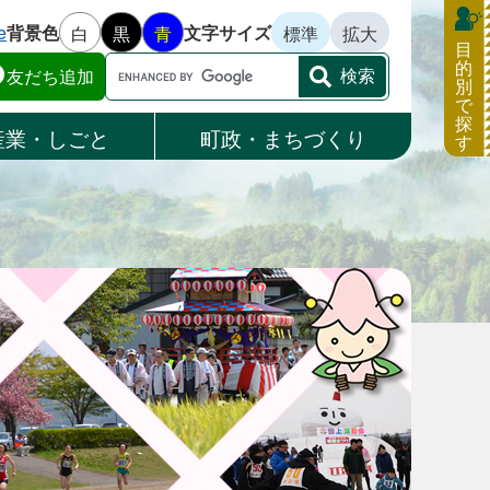
e
背景色
文字サイズ
白
黒
青
標準
拡大
目
的
Google
友だち追加
別
カ
で
ス
探
産業・しごと
町政・まちづくり
す
タ
ム
検
索