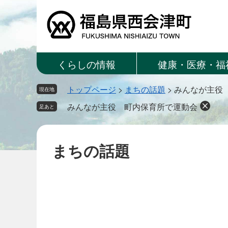
ペ
メ
ー
ニ
ジ
ュ
の
ー
先
を
くらしの情報
健康・医療・福
頭
飛
で
ば
トップページ
>
まちの話題
>
みんなが主役
す。
し
現在地
て
みんなが主役 町内保育所で運動会
足あと
本
文
へ
まちの話題