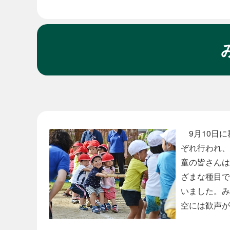
本
文
9月10日に
ぞれ行われ、
童の皆さんは
ざまな種目で
いました。み
空には歓声が