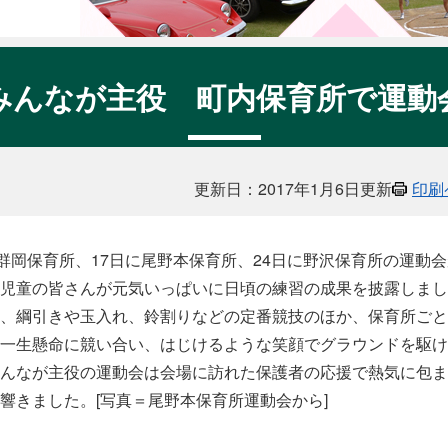
みんなが主役 町内保育所で運動
更新日：2017年1月6日更新
印刷
群岡保育所、17日に尾野本保育所、24日に野沢保育所の運動
児童の皆さんが元気いっぱいに日頃の練習の成果を披露しまし
、綱引きや玉入れ、鈴割りなどの定番競技のほか、保育所ごと
一生懸命に競い合い、はじけるような笑顔でグラウンドを駆け
んなが主役の運動会は会場に訪れた保護者の応援で熱気に包ま
響きました。[写真＝尾野本保育所運動会から]