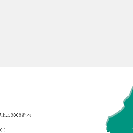
上乙3308番地
分
く）