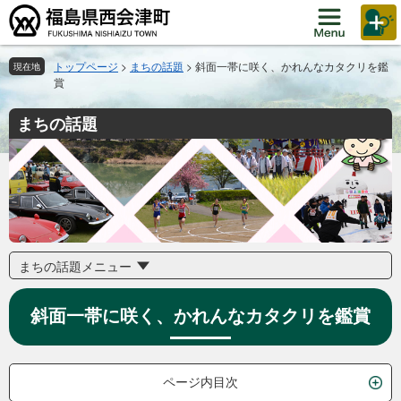
ペ
メ
ー
ニ
ジ
ュ
の
ー
トップページ
>
まちの話題
>
斜面一帯に咲く、かれんなカタクリを鑑
現在地
賞
先
を
頭
飛
まちの話題
で
ば
す。
し
て
本
文
へ
まちの話題メニュー
斜面一帯に咲く、かれんなカタクリを鑑賞
ページ内目次