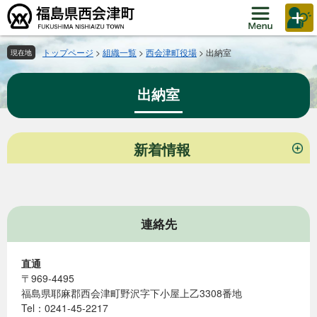
ペ
メ
ー
ニ
ジ
ュ
の
ー
トップページ
>
組織一覧
>
西会津町役場
>
出納室
現在地
先
を
頭
飛
出納室
で
ば
す。
し
て
本
本
新着情報
文
文
へ
連絡先
直通
〒969-4495
福島県耶麻郡西会津町野沢字下小屋上乙3308番地
Tel：0241-45-2217