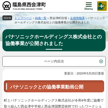
ペ
メ
ー
ニ
ジ
ュ
の
ー
トップページ
>
組織一覧
>
西会津町役場
>
企画情報課
>
パナソニック
現在地
ホールディングス株式会社との協働事業が公開されました
先
を
頭
飛
で
ば
パナソニックホールディングス株式会社との
す。
し
協働事業が公開されました
て
本
文
へ
ページ内目次
更新日：2023年5月25日更新
本
文
パナソニックとの協働事業動画公開
町とパナソニックホールディングス株式会社が令和4年度に協働で
取り組んだ西会津中学校と西会津国際芸術村で行ったワークショ