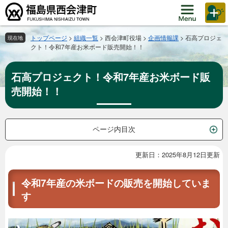
ペ
メ
ー
ニ
ジ
ュ
の
ー
トップページ
>
組織一覧
>
西会津町役場
>
企画情報課
>
石高プロジェ
現在地
クト！令和7年産お米ボード販売開始！！
先
を
頭
飛
で
ば
石高プロジェクト！令和7年産お米ボード販
す。
し
売開始！！
て
本
文
へ
ページ内目次
更新日：2025年8月12日更新
本
文
令和7年産の米ボードの販売を開始していま
す