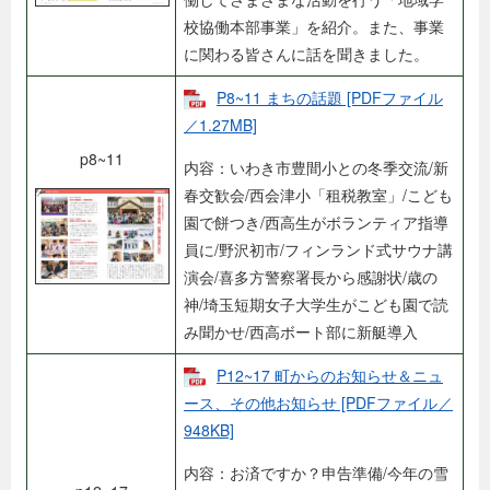
校協働本部事業」を紹介。また、事業
に関わる皆さんに話を聞きました。
P8~11 まちの話題 [PDFファイル
／1.27MB]
p8~11
内容：いわき市豊間小との冬季交流/新
春交歓会/西会津小「租税教室」/こども
園で餅つき/西高生がボランティア指導
員に/野沢初市/フィンランド式サウナ講
演会/喜多方警察署長から感謝状/歳の
神/埼玉短期女子大学生がこども園で読
み聞かせ/西高ボート部に新艇導入
P12~17 町からのお知らせ＆ニュ
ース、その他お知らせ [PDFファイル／
948KB]
内容：お済ですか？申告準備/今年の雪