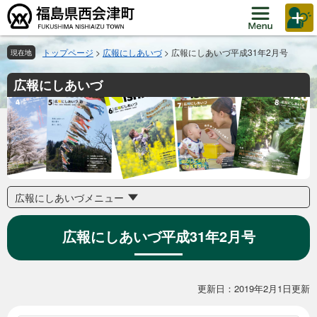
ペ
メ
ー
ニ
ジ
ュ
の
ー
トップページ
>
広報にしあいづ
>
広報にしあいづ平成31年2月号
現在地
先
を
頭
飛
広報にしあいづ
で
ば
す。
し
て
本
文
へ
広報にしあいづメニュー
広報にしあいづ平成31年2月号
本
更新日：2019年2月1日更新
文