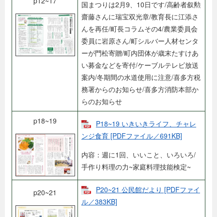
p12~17
国まつりは2月9、10日です/高齢者叙勲
齋藤さんに瑞宝双光章/教育長に江添さ
んを再任/町長コラムその4/農業委員会
委員に岩原さん/町シルバー人材センタ
ーが門松寄贈/町内団体が歳末たすけあ
い募金などを寄付/ケーブルテレビ放送
案内/冬期間の水道使用に注意/喜多方税
務署からのお知らせ/喜多方消防本部か
らのお知らせ
p18~19
P18~19 いきいきライフ、チャレ
ンジ食育 [PDFファイル／691KB]
内容：週に1回、いいこと、いろいろ/
手作り料理の力~家庭料理技能検定~
P20~21 公民館だより [PDFファイ
p20~21
ル／383KB]