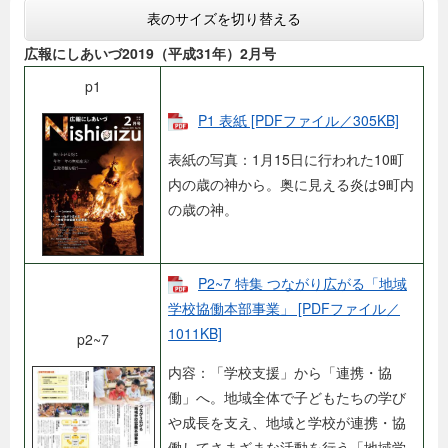
表のサイズを切り替える
広報にしあいづ2019（平成31年）2月号
p1
P1 表紙 [PDFファイル／305KB]
表紙の写真：1月15日に行われた10町
内の歳の神から。奥に見える炎は9町内
の歳の神。
P2~7 特集 つながり広がる「地域
学校協働本部事業」 [PDFファイル／
1011KB]
p2~7
内容：「学校支援」から「連携・協
働」へ。地域全体で子どもたちの学び
や成長を支え、地域と学校が連携・協
働してさまざまな活動を行う「地域学