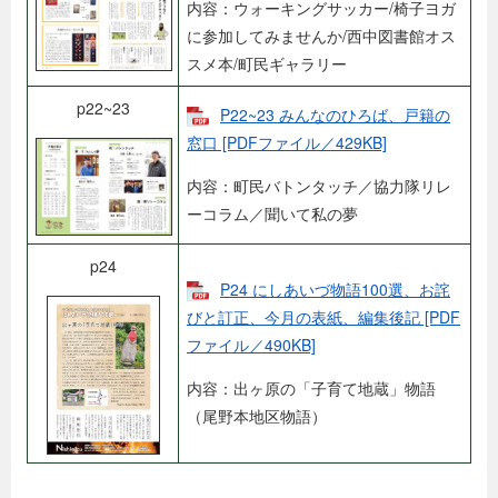
内容：ウォーキングサッカー/椅子ヨガ
に参加してみませんか/西中図書館オス
スメ本/町民ギャラリー
p22~23
P22~23 みんなのひろば、戸籍の
窓口 [PDFファイル／429KB]
内容：町民バトンタッチ／協力隊リレ
ーコラム／聞いて私の夢
p24
P24 にしあいづ物語100選、お詫
びと訂正、今月の表紙、編集後記 [PDF
ファイル／490KB]
内容：出ヶ原の「子育て地蔵」物語
（尾野本地区物語）