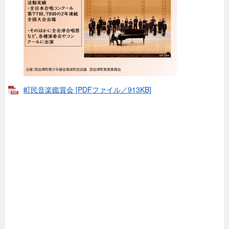
町民音楽鑑賞会 [PDFファイル／913KB]