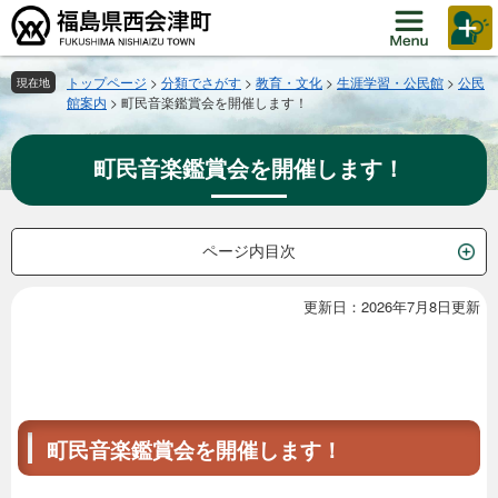
ペ
メ
ー
ニ
ジ
ュ
の
ー
トップページ
>
分類でさがす
>
教育・文化
>
生涯学習・公民館
>
公民
現在地
館案内
>
町民音楽鑑賞会を開催します！
先
を
頭
飛
で
ば
町民音楽鑑賞会を開催します！
す。
し
て
本
文
ページ内目次
へ
更新日：2026年7月8日更新
本
文
町民音楽鑑賞会を開催します！