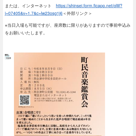
または、インターネット
https://shinsei.form.ficapp.net/qW?
j=07405&v=1.7&c=lw23osg1j6
＜外部リンク＞
※当日入場も可能ですが、座席数に限りがありますので事前申込み
をお願いいたします。