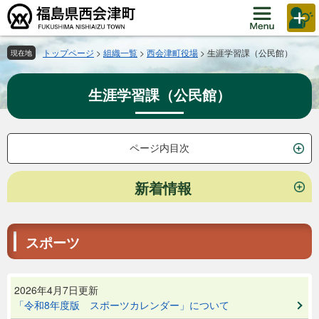
ペ
メ
ー
ニ
ジ
ュ
の
ー
トップページ
>
組織一覧
>
西会津町役場
>
生涯学習課（公民館）
現在地
先
を
頭
飛
生涯学習課（公民館）
で
ば
す。
し
て
本
ページ内目次
文
へ
本
新着情報
文
スポーツ
2026年4月7日更新
「令和8年度版 スポーツカレンダー」について