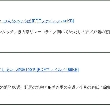
-19 みんなのひろば [PDFファイル／768KB]
ンタッチ／協力隊リレーコラム／聞いて!わたしの夢／戸籍の窓
 にしあいづ物語100選 [PDFファイル／489KB]
づ物語100選 野尻の繁栄と船着き場の変遷／今月の表紙／編