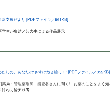
 集落支援だより [PDFファイル／561KB]
医学生が集結／芸大生による作品展示
 わたしの、あなたの“さすけねぇ輪っ！” [PDFファイル／352KB]
剤薬局・管理薬剤師 能登谷さんに聞く! お薬のことをよく知
すけねぇ輪実践者