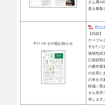
さん満1
真を募集
P11
【内容】
ケーブル
P11-15 その他お知らせ
すか?／
地域包括
口負担割
の農作業
の出荷に
の米を大
軽減／西
タル見学
布します