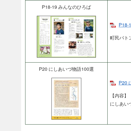
P18-19 みんなのひろば
P18
町民バト
P20 にしあいづ物語100選
P20
【内容】
にしあい