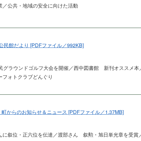
業／公共・地域の安全に向けた活動
7 公民館だより [PDFファイル／992KB]
町民グラウンドゴルフ大会を開催／西中図書館 新刊オススメ本
ーフォトクラブどんぐり
10 町からのお知らせ＆ニュース [PDFファイル／1.37MB]
んに叙位・正六位を伝達／渡部さん 叙勲・旭日単光章を受賞