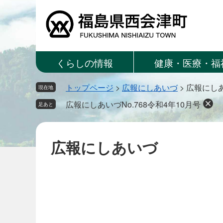
ペ
メ
ー
ニ
ジ
ュ
の
ー
先
を
くらしの情報
健康・医療・福
頭
飛
で
ば
トップページ
>
広報にしあいづ
>
広報にしあ
す。
し
現在地
て
広報にしあいづNo.768令和4年10月号
足あと
本
文
へ
広報にしあいづ