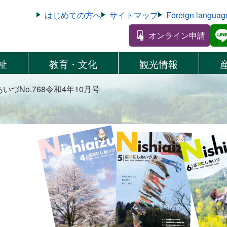
はじめての方へ
サイトマップ
Foreign languag
オンライン申請
祉
教育・文化
観光情報
いづNo.768令和4年10月号