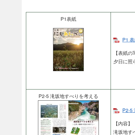
P1表紙
P1 
【表紙の
夕日に照
P2-5 滝坂地すべりを考える​
P2-
【内容】
滝坂地す