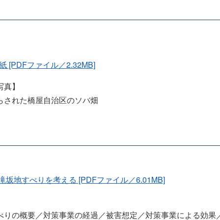
表紙 [PDFファイル／2.32MB]
写真】
らされた橋屋自治区のソバ畑
5 滝坂地すべりを考える [PDFファイル／6.01MB]
べりの概要／対策事業の経過／被害想定／対策事業による効果