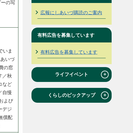
ダーの写
広報にしあいづ購読のご案内
有料広告を募集しています
でいま
有料広告を募集しています
しあいづ
費の窓
＋
ライフイベント
す／秋
コなど
／自慢
＋
くらしのピックアップ
および
ーデジ
無償配
2