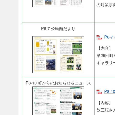
の対策事
P6-7 公民館だより
P6-
【内容】
第25回
ギャラリ
P8-10 町からのお知らせ＆ニュース​
P8-
【内容】
故三瓶さ