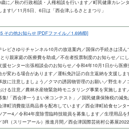
00歳に／秋の行政相談・人権相談を行います／町民健康カレン
します!／11月5日、6日は「西会津ふるさとまつり」
-15 その他お知らせ [PDFファイル／1.69MB]
テレビさゆりチャンネル10月の放送案内／国保の手続きは済ん
ひとり親家庭の医療費を助成／不在者投票制度のお知らせ／に
支援センター出張相談会のお知らせ／令和4年10月1日から医療
合が変わる場合があります／運転免許証の自主返納を支援しま
事故に注意しましょう／クマの誘因物管理のお願い／野生キノ
おける注意／農林水産物緊急時モニタリング事業を実施します
募集!「西会津一うまい米コンテスト」／国民健康保険税の減免
会津町消費復活商品券を配布しています／西会津町給食センタ
ツアー4／令和4年度除雪臨時技能員を募集します／生理用品を
／3R（スリーアール）推進月間／西会津国際芸術村公募展202