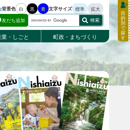
e
背景色
文字サイズ
白
黒
青
標準
拡大
目
的
Google
友だち追加
別
カ
で
ス
探
産業・しごと
町政・まちづくり
す
タ
ム
検
索