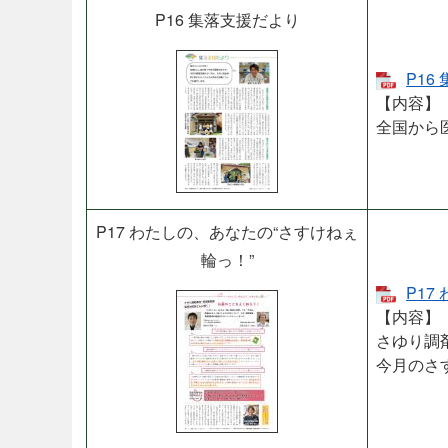
P16 集落支援だより
P16
【内容】
全国から
P17 わたしの、あなたの“さすけねぇ
輪っ！”
P17
【内容】
さゆり調
今月のさ