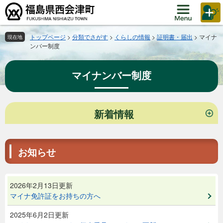
ペ
メ
ー
ニ
ジ
ュ
の
ー
トップページ
>
分類でさがす
>
くらしの情報
>
証明書・届出
>
マイナ
現在地
ンバー制度
先
を
頭
飛
で
ば
マイナンバー制度
す。
し
て
本
本
文
新着情報
文
へ
お知らせ
2026年2月13日更新
マイナ免許証をお持ちの方へ
2025年6月2日更新