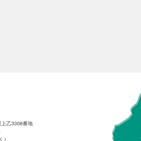
上乙3308番地
分
く）