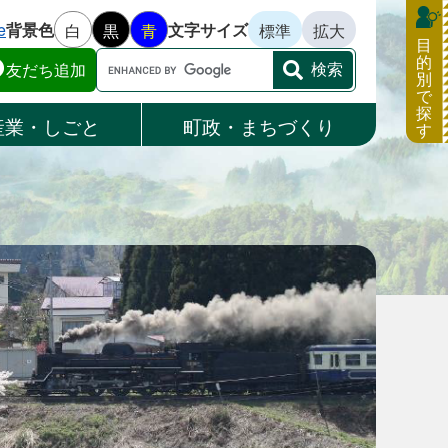
e
背景色
文字サイズ
白
黒
青
標準
拡大
目
的
Google
友だち追加
別
カ
で
ス
探
産業・しごと
町政・まちづくり
す
タ
ム
検
索