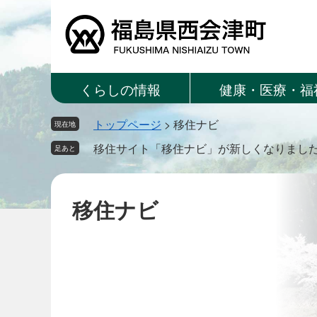
ペ
メ
ー
ニ
ジ
ュ
の
ー
先
を
くらしの情報
健康・医療・福
頭
飛
で
ば
トップページ
>
移住ナビ
す。
し
現在地
て
移住サイト「移住ナビ」が新しくなりまし
足あと
本
文
へ
移住ナビ