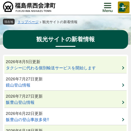
ペ
メ
ー
ニ
ジ
ュ
の
ー
トップページ
>
観光サイトの新着情報
現在地
先
を
頭
飛
観光サイトの新着情報
で
ば
す。
し
て
本
本
2026年8月5日更新
文
文
タクシーに代わる個別輸送サービスを開始します
へ
2026年7月27日更新
鏡山登山情報
2026年7月27日更新
飯豊山登山情報
2026年6月22日更新
飯豊山の登山事故多発!!
2026年6月18日更新