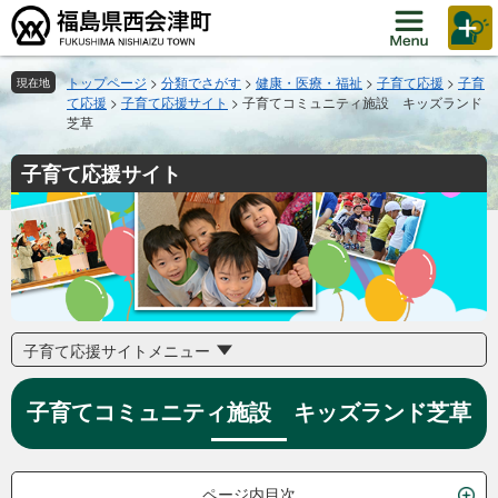
ペ
メ
ー
ニ
ジ
ュ
の
ー
トップページ
>
分類でさがす
>
健康・医療・福祉
>
子育て応援
>
子育
現在地
て応援
>
子育て応援サイト
>
子育てコミュニティ施設 キッズランド
先
を
芝草
頭
飛
で
ば
子育て応援サイト
す。
し
て
本
文
へ
子育て応援サイトメニュー
子育てコミュニティ施設 キッズランド芝草
ページ内目次