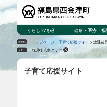
ペ
メ
ー
ニ
ジ
ュ
の
ー
先
を
くらしの情報
健康・医療・福
頭
飛
で
ば
トップページ
>
子育て応援サイト
>
放課後
す。
し
現在地
て
放課後児童クラブ
足あと
本
文
へ
子育て応援サイト