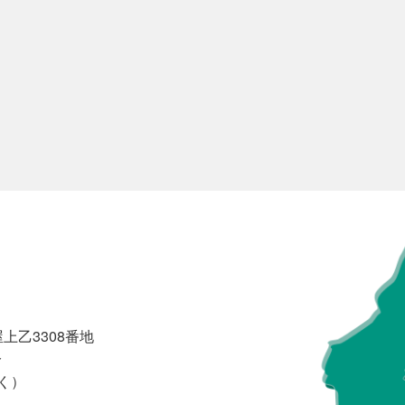
上乙3308番地
分
く）