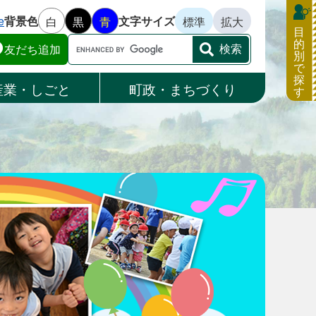
e
背景色
文字サイズ
白
黒
青
標準
拡大
目
的
Google
友だち追加
別
カ
で
ス
探
産業・しごと
町政・まちづくり
す
タ
ム
検
索